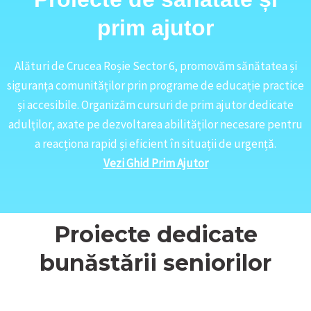
prim ajutor
Alături de Crucea Roșie Sector 6, promovăm sănătatea și
siguranța comunităților prin programe de educație practice
și accesibile. Organizăm cursuri de prim ajutor dedicate
adulților, axate pe dezvoltarea abilităților necesare pentru
a reacționa rapid și eficient în situații de urgență.
Vezi Ghid Prim Ajutor
Proiecte dedicate
bunăstării seniorilor