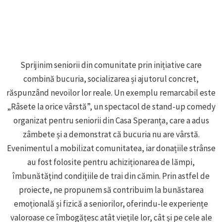
Sprijinim seniorii din comunitate prin inițiative care
combină bucuria, socializarea și ajutorul concret,
răspunzând nevoilor lor reale. Un exemplu remarcabil este
„Râsete la orice vârstă”, un spectacol de stand-up comedy
organizat pentru seniorii din Casa Speranța, care a adus
zâmbete și a demonstrat că bucuria nu are vârstă.
Evenimentul a mobilizat comunitatea, iar donațiile strânse
au fost folosite pentru achiziționarea de lămpi,
îmbunătățind condițiile de trai din cămin. Prin astfel de
proiecte, ne propunem să contribuim la bunăstarea
emoțională și fizică a seniorilor, oferindu-le experiențe
valoroase ce îmbogățesc atât viețile lor, cât și pe cele ale